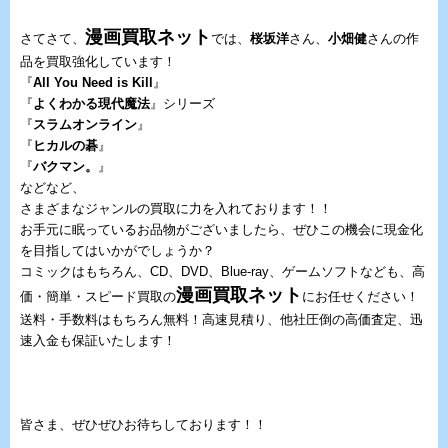
漫画買取ネット
さてさて、
では、
桜坂洋
さん、
小畑健
さんの作
品を買取強化しています！
『
All You Need is Kill
』
『
よくわかる現代魔法
』シリーズ
『
スラムオンライン
』
『
ヒカルの碁
』
『
バクマン。
』
などなど、
さまざまなジャンルの買取に力を入れております！！
お手元に眠っているお品物がございましたら、ぜひこの機会に現金化
を目指してはいかがでしょうか？
コミックはもちろん、CD、DVD、Blue-ray、ゲームソフトなども、高
漫画買取ネット
価・簡単・スピード買取の
にお任せください！
送料・手数料はもちろん無料！高速見積り、他社圧倒の高価査定、迅
速入金も保証いたします！
皆さま、ぜひぜひお待ちしております！！