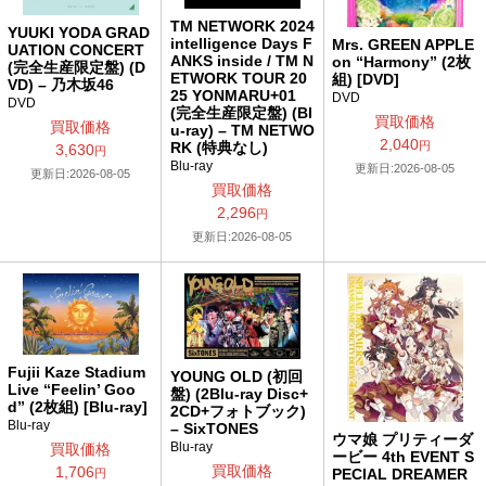
TM NETWORK 2024
YUUKI YODA GRAD
intelligence Days F
Mrs. GREEN APPLE
UATION CONCERT
ANKS inside / TM N
on “Harmony” (2枚
(完全生産限定盤) (D
ETWORK TOUR 20
組) [DVD]
VD) – 乃木坂46
25 YONMARU+01
DVD
DVD
(完全生産限定盤) (Bl
買取価格
買取価格
u-ray) – TM NETWO
2,040
円
RK (特典なし)
3,630
円
Blu-ray
更新日:2026-08-05
更新日:2026-08-05
買取価格
2,296
円
更新日:2026-08-05
Fujii Kaze Stadium
YOUNG OLD (初回
Live “Feelin’ Goo
盤) (2Blu-ray Disc+
d” (2枚組) [Blu-ray]
2CD+フォトブック)
Blu-ray
– SixTONES
ウマ娘 プリティーダ
Blu-ray
買取価格
ービー 4th EVENT S
買取価格
1,706
PECIAL DREAMER
円