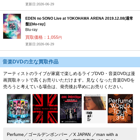
更新日:2026-06-29
EDEN no SONO Live at YOKOHAMA ARENA 2019.12.08(通常
盤)[blu-ray]
Blu-ray
買取価格：1,055
円
更新日:2026-06-29
音楽DVDの主な買取作品
アーティストのライブが家庭で楽しめるライブDVD・音楽DVDは漫
画買取ネットで高くお売りいただけます。見なくなった音楽DVDを
売ろうと考えている場合は、発売後お早めにお売りください。
Perfume／ゴールデンボンバー ／X JAPAN ／man with a