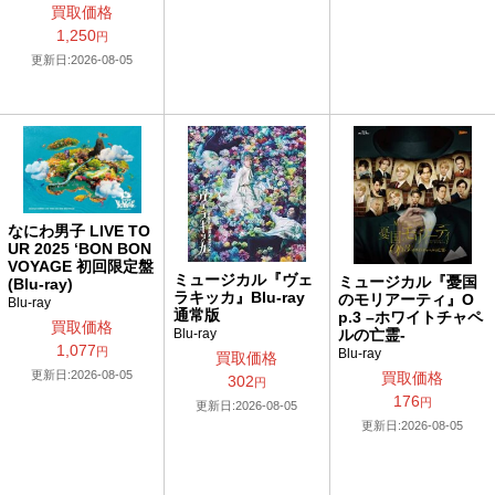
買取価格
1,250
円
更新日:2026-08-05
なにわ男子 LIVE TO
UR 2025 ‘BON BON
VOYAGE 初回限定盤
ミュージカル『ヴェ
ミュージカル『憂国
(Blu-ray)
ラキッカ』Blu-ray
のモリアーティ』O
Blu-ray
通常版
p.3 –ホワイトチャペ
買取価格
ルの亡霊-
Blu-ray
1,077
円
Blu-ray
買取価格
更新日:2026-08-05
買取価格
302
円
176
円
更新日:2026-08-05
更新日:2026-08-05