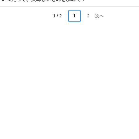
1 / 2
1
2
次へ