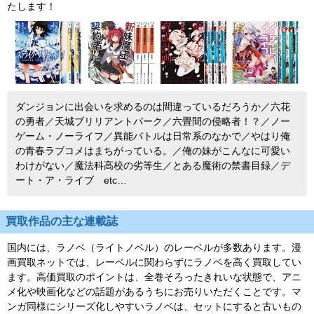
たします！
ダンジョンに出会いを求めるのは間違っているだろうか／六花
の勇者／天城ブリリアントパーク／六畳間の侵略者！？／ノー
ゲーム・ノーライフ／異能バトルは日常系のなかで／やはり俺
の青春ラブコメはまちがっている。／俺の妹がこんなに可愛い
わけがない／魔法科高校の劣等生／とある魔術の禁書目録／デ
ート・ア・ライブ etc…
買取作品の主な連載誌
国内には、ラノベ（ライトノベル）のレーベルが多数あります。漫
画買取ネットでは、レーベルに関わらずにラノベを高く買取してい
ます。高価買取のポイントは、全巻そろったきれいな状態で、アニ
メ化や映画化などの話題があるうちにお売りいただくことです。マ
ンガ同様にシリーズ化しやすいラノベは、セットにすると古いもの