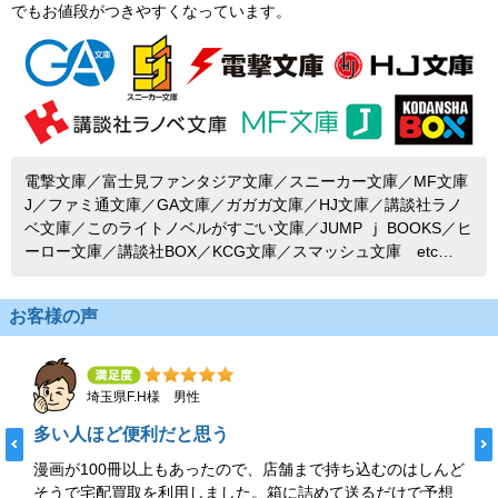
でもお値段がつきやすくなっています。
電撃文庫／富士見ファンタジア文庫／スニーカー文庫／MF文庫
J／ファミ通文庫／GA文庫／ガガガ文庫／HJ文庫／講談社ラノ
ベ文庫／このライトノベルがすごい文庫／JUMP ｊ BOOKS／ヒ
ーロー文庫／講談社BOX／KCG文庫／スマッシュ文庫 etc…
お客様の声
埼玉県F.H様 男性
多い人ほど便利だと思う
漫画が100冊以上もあったので、店舗まで持ち込むのはしんど
そうで宅配買取を利用しました。箱に詰めて送るだけで予想