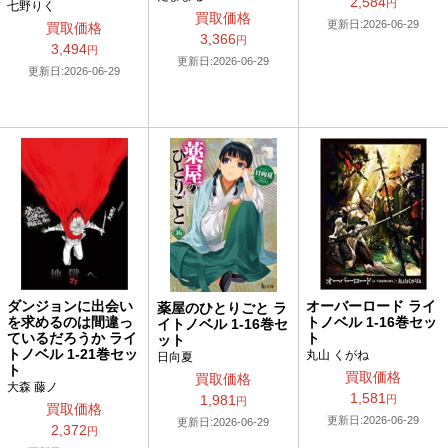
2,584
円
七野りく
買取価格
更新日:2026-06-29
買取価格
3,366
円
3,494
円
更新日:2026-06-29
更新日:2026-06-29
ダンジョンに出会い
オーバーロード ライ
薬屋のひとりごと ラ
を求めるのは間違っ
トノベル 1-16巻セッ
イトノベル 1-16巻セ
ているだろうか ライ
ト
ット
トノベル 1-21巻セッ
丸山 くがね
日向夏
ト
買取価格
買取価格
大森 藤ノ
1,581
1,981
円
円
買取価格
更新日:2026-06-29
更新日:2026-06-29
2,372
円