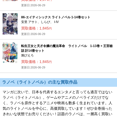
更新日:2026-06-29
86-エイティシックス ライトノベル 1-14巻セット
安里 アサト、しらび、 I-IV
買取価格：1,845
円
更新日:2026-06-29
転生王女と天才令嬢の魔法革命 ライトノベル 1-13巻 + 王宮秘
話 計14冊セット
鴉ぴえろ
買取価格：1,845
円
更新日:2026-06-29
ラノベ（ライトノベル）の主な買取作品
マンガに次いで、日本を代表するエンタメと言っても過言ではない
ラノベ（ライトノベル）。ゲームやアニメのノベライズだけでな
く、ラノベを原作とするアニメや映画も数多く生まれています。人
気のライトノベルを中心に、高価買取しています！ぜひ全巻揃った
きれいな状態でお売りください！話題のラノベは、一層高く買取い