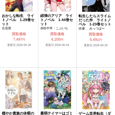
おかしな転生 ライ
緋弾のアリア ライ
転生したらスライム
トノベル 1-29巻セ
トノベル 1-44巻セ
だった件 ライトノ
ット
ット
ベル 1-23巻セット
古流望
赤松中学・こぶいち
伏瀬 、 みっつばー
買取価格
買取価格
買取価格
7,497
6,205
5,491
円
円
円
更新日:2026-06-29
更新日:2026-06-29
更新日:2026-06-29
穏やか貴族の休暇の
最弱テイマーはゴミ
ゲーム世界転生〈ダ