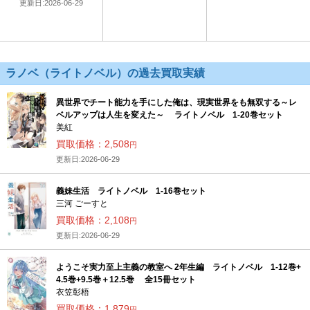
更新日:2026-06-29
ラノベ（ライトノベル）の過去買取実績
異世界でチート能力を手にした俺は、現実世界をも無双する～レ
ベルアップは人生を変えた～ ライトノベル 1-20巻セット
美紅
買取価格：2,508
円
更新日:2026-06-29
義妹生活 ライトノベル 1-16巻セット
三河 ごーすと
買取価格：2,108
円
更新日:2026-06-29
ようこそ実力至上主義の教室へ 2年生編 ライトノベル 1-12巻+
4.5巻+9.5巻＋12.5巻 全15冊セット
衣笠彰梧
買取価格：1,879
円