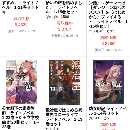
すすめ。 ライトノ
拾いの旅を始めまし
ン活〉～ゲーマーは
ベル 1-21巻セット
た。 ライトノベ
【ダンジョン就活の
ル 1-15巻セット
ススメ】を〈はじめ
岬
から〉プレイする
ほのぼのる500
買取価格
～ ライトノベル 1
買取価格
5,432
円
-15巻セット
3,876
円
ニシキギ・カエデ
更新日:2026-06-29
更新日:2026-06-29
買取価格
3,876
円
更新日:2026-06-29
公女殿下の家庭教
幼女戦記 ライトノベ
鍛冶屋ではじめる異
師 ライトノベル
ル 1-14巻セット
世界スローライフ
1-22巻 + 0 王立学校
カルロ・ゼン
ライトノベル 1-13
編 計23冊セット 1～
巻セット
買取価格
23巻
たままる