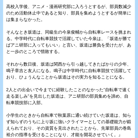
高校入学後、アニメ・漫画研究部に入ろうとするが、部員数減少
のため活動休止中であると知り、部員を集めようとするが簡単に
は集まらなかった。
そんなとき坂道は、同級生の今泉俊輔から自転車レースを挑まれ
る。中学時代に自転車競技で活躍していた今泉は、「坂道が勝て
ばアニ研部に入ってもいい」と言い、坂道は勝負を受けたが、あ
と一歩のところで惜敗する。
それから数日後、坂道は関西から引っ越してきたばかりの少年、
鳴子章吉と友人になる。鳴子は中学時代に自転車競技で活躍して
おり、ひょうんなことから坂道はその実力を知ることになる。
2人との出会いで今までに経験したことのなかった“自転車で速く
走る楽しみ”を見出した坂道は、アニ研部の部員集めを諦め、自
転車競技部に入部。
小学生のときから自転車で秋葉原に通い続けていた坂道は、知ら
ず知らずのうちに上り坂に強いクライマーとしての基礎能力が鍛
えられており、その資質を見出されたことから、先輩部員の巻島
裕介の指導を受けることになり、才能を開花させていく。』