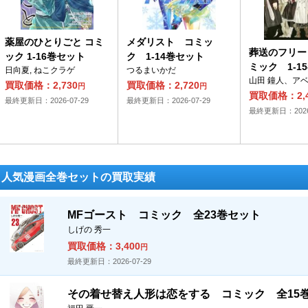
薬屋のひとりごと コミ
メダリスト コミッ
葬送のフリー
ック 1-16巻セット
ク 1-14巻セット
ミック 1-1
日向夏, ねこクラゲ
つるまいかだ
山田 鐘人、アベ
買取価格：2,730
買取価格：2,720
円
円
買取価格：2,4
最終更新日：2026-07-29
最終更新日：2026-07-29
最終更新日：2026-
人気漫画全巻セットの買取実績
MFゴースト コミック 全23巻セット
しげの 秀一
買取価格：3,400
円
最終更新日：2026-07-29
その着せ替え人形は恋をする コミック 全15