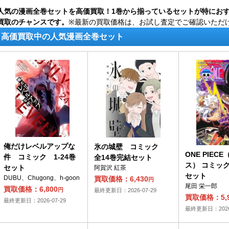
人気の漫画全巻セットを高価買取！1巻から揃っているセットが特にお
買取のチャンスです。
※最新の買取価格は、お試し査定でご確認いただ
高価買取中の人気漫画全巻セット
俺だけレベルアップな
氷の城壁 コミック
ONE PIEC
件 コミック 1-24巻
全14巻完結セット
ス） コミック 
セット
阿賀沢 紅茶
セット
DUBU、Chugong、h-goon
買取価格：6,430
円
尾田 栄一郎
買取価格：6,800
円
最終更新日：2026-07-29
買取価格：5,9
最終更新日：2026-07-29
最終更新日：2026-