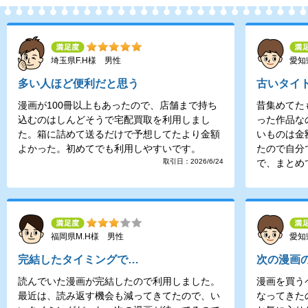
埼玉県F.H様 男性
愛知
多い人ほど便利だと思う
古いタイ
漫画が100冊以上もあったので、店舗まで持ち
昔集めてた
込むのはしんどそうで宅配買取を利用しまし
った作品な
た。箱に詰めて送るだけで予想してたより金額
いものは金
よかった。初めてでも利用しやすいです。
たので自分
取引日：2026/6/24
で、まとめ
福岡県M.H様 男性
愛知
完結したタイミングで…
次の漫画
読んでいた漫画が完結したので利用しました。
漫画を買う
最近は、読み返す機会も減ってきてたので、い
なってきた