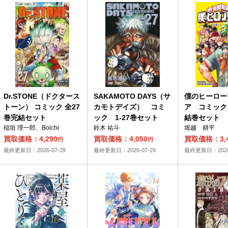
Dr.STONE（ドクタース
SAKAMOTO DAYS（サ
僕のヒーロー
トーン） コミック 全27
カモトデイズ） コミ
ア コミック
巻完結セット
ック 1-27巻セット
結巻セット
稲垣 理一郎、Boichi
鈴木 祐斗
堀越 耕平
買取価格：4,290
買取価格：4,050
買取価格：3,4
円
円
最終更新日：2026-07-29
最終更新日：2026-07-29
最終更新日：2026-