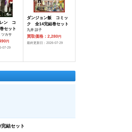
ダンジョン飯 コミッ
レン コ
ク 全14完結巻セット
5巻セット
九井 諒子
 ツカサ
買取価格：2,280
円
90
円
最終更新日：2026-07-29
07-29
巻完結セット