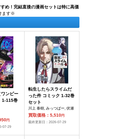
すすめ！完結直後の漫画セットは特に高価
けます※
転生したらスライムだ
E（ワンピー
った件 コミック 1-32巻
1-115巻
セット
川上 泰樹, みっつばー, 伏瀬
買取価格：5,510
円
50
円
最終更新日：2026-07-29
07-29