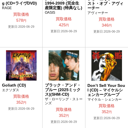
g (CD+ライヴDVD)
1994-2009 (完全生
スト・オブ・アヴィ
産限定盤) (特典なし)
ーチー
RAGE
OASIS
アヴィーチー
買取価格
買取価格
買取価格
578
円
425
346
円
円
更新日:2026-06-29
更新日:2026-06-29
更新日:2026-06-29
ブラック・アンド・
Goliath (CD)
Don’t Sell Your Sou
ブルー (2025ミック
l (CD) – マイケルシ
エクソダス
ス)(SHM-CD)
ェンカーグループ
買取価格
ザ・ローリング・ストー
マイケル・シェンカー
352
円
ンズ
買取価格
更新日:2026-06-29
買取価格
352
円
352
円
更新日:2026-06-29
更新日:2026-06-29