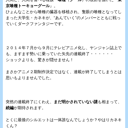
京喰種トーキョーグール
』。
ひょんなことから喰種の臓器を移植され、隻眼の喰種となってし
まった大学生・カネキが、“あんていく”のメンバーとともに戦っ
ていくダークファンタジーです。
２０１４年７月から９月にテレビアニメ化し、ヤンジャン誌上で
も、ますます勢いに乗っていた矢先の連載終了・・・・・・
ショックよりも、驚きが隠せません！
まさかアニメ２期制作決定ではなく、連載が終了してしまうとは
思いもよりませんでした。
突然の連載終了にくわえ、
まだ明かされていない謎
も相まって、
続編
が期待されます。
とくに最後のシルエットは一体誰なんでしょうか？やはりカネキ
くん？