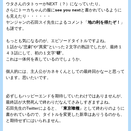
ウタさんのタトゥーがNEXT（？）になっていたり。
さらにトーカちゃんの服に
see you next
と書かれているように
も見えたり・・・・・・
ヤンジャンの石田スイ先生によるコメント「
地の利を得たぞ！
」
も謎です。
もっとも気になるのが、エピソードタイトルですよね。
１話から“悲劇”や“異変”といった２文字の熟語でしたが、最終１
４３話にして、初の１文字“
研
”。
これは一体何を表しているのでしょうか。
個人的には、主人公がカネキくんとしての最終回かなーと思って
います。思いたいです。
必ずしもハッピーエンドを期待していたわけではありませんが、
最終話が大勢死んで終わりだなんてさみしすぎますよね。
石田先生のTwitterによると、『
東京喰種
』として終わりのように
書かれているので、タイトルを変更した新章はありうるのかも、
と期待せずにはいられません。