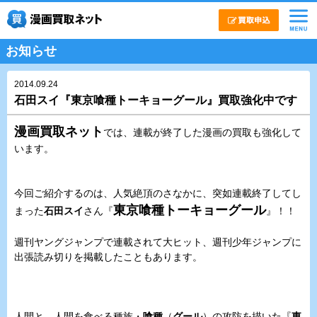
お知らせ
2014.09.24
石田スイ『東京喰種トーキョーグール』買取強化中です
漫画買取ネット
では、連載が終了した漫画の買取も強化して
います。
今回ご紹介するのは、人気絶頂のさなかに、突如連載終了してし
東京喰種トーキョーグール
まった
石田スイ
さん『
』！！
週刊ヤングジャンプで連載されて大ヒット、週刊少年ジャンプに
出張読み切りを掲載したこともあります。
人間と、人間を食べる種族・
喰種
（
グール
）の攻防を描いた『
東