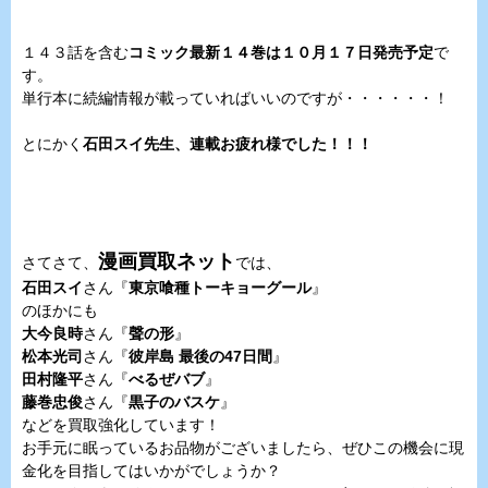
１４３話を含む
コミック最新１４巻は１０月１７日発売予定
で
す。
単行本に続編情報が載っていればいいのですが・・・・・・！
とにかく
石田スイ先生、連載お疲れ様でした！！！
漫画買取ネット
さてさて、
では、
石田スイ
さん『
東京喰種トーキョーグール
』
のほかにも
大今良時
さん『
聲の形
』
松本光司
さん『
彼岸島 最後の47日間
』
田村隆平
さん『
べるぜバブ
』
藤巻忠俊
さん『
黒子のバスケ
』
などを買取強化しています！
お手元に眠っているお品物がございましたら、ぜひこの機会に現
金化を目指してはいかがでしょうか？