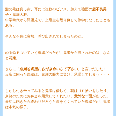
髪の毛は真っ赤、耳には複数のピアス、加えて強面の
超不良男
子
・鬼瀬大雅。
中学時代から問題児で、上級生を殴り倒して停学になったことも
ある。
そんな不良に突然、呼び出されてしまったのだ。
恐る恐るついていく奈緒だったが、鬼瀬から渡されたのは、なん
と
花束
。
さらに「
結婚を前提にお付き合いして下さい
」と言いだした！
反応に困った奈緒は、鬼瀬の眼力に負け、承諾してしまう・・・
しかし付き合ってみると鬼瀬は優しく、朝はゴミ拾いをしたり、
奈緒のためにお弁当を用意してくれたり、
意外な一面
があった。
最初は飽きたら終わりだろうと高をくくっていた奈緒だが、鬼瀬
は本気の様子。