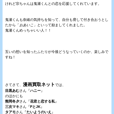
けれど宗ちゃんは鬼瀬くんとの恋を応援してくれています。
鬼瀬くんも奈緒の気持ちを知って、自分も脅して付き合おうとし
たから「
おあいこ
」といって励ましてくれました。
鬼瀬くんめっちゃいい人！！
互いの想いを知ったふたりが今後どうなっていくのか、楽しみで
すね！
漫画買取ネット
さてさて、
では、
目黒あむ
さん『
ハニー
』
のほかにも
熊岡冬夕
さん『
花君と恋する私
』
三次マキ
さん『
PとJK
』
タアモ
さん『
たいようのいえ
』