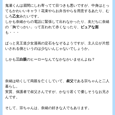
鬼瀬くんは眉間にしわ寄ってて目つきも悪いですが、中身はとっ
てもかわいいキャラ！花束やらお弁当やらを用意するあたり、む
しろ
乙女
みたいです。
しかも奈緒からの電話に緊張して出れなかったり、友だちに奈緒
の「胸でっかい」って言われて赤くなったり、
ピュアな面
も・・・
ぱっと見王道少女漫画の定石をなぞるようですが、主人公が片想
いされる側というのは少ないんじゃないでしょうか。
しかも
三白眼
のヒーローなんてなかなかいませんよね？
奈緒は幼くして両親を亡くしていて、
叔父
である宗ちゃんと二人
暮らし。
実質、保護者で叔父さんですが、かなり若くて優しそうなお兄さ
んです。
そして、宗ちゃんは、奈緒の好きな人でもあります。