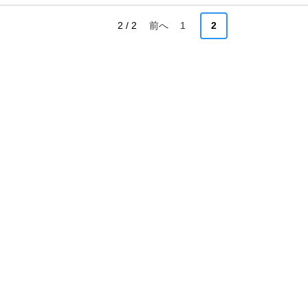
2 / 2
前へ
1
2