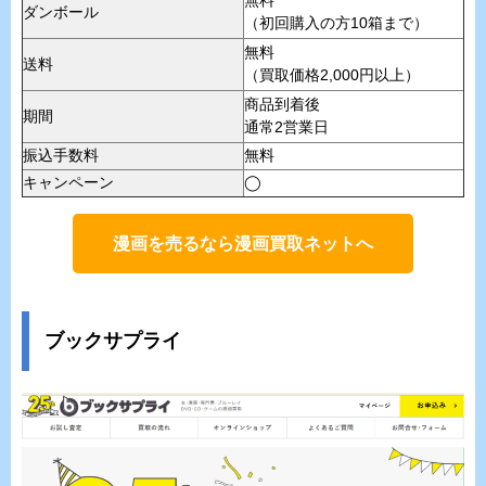
無料
ダンボール
（初回購入の方10箱まで）
無料
送料
（買取価格2,000円以上）
商品到着後
期間
通常2営業日
振込手数料
無料
キャンペーン
◯
漫画を売るなら漫画買取ネットへ
ブックサプライ