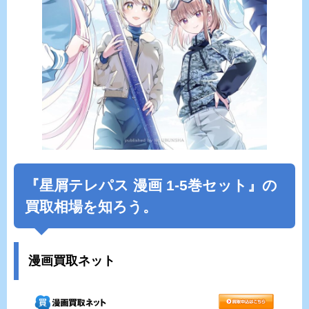
『
星屑テレパス
漫画 1-5巻セット』の
買取相場を知ろう。
漫画買取ネット