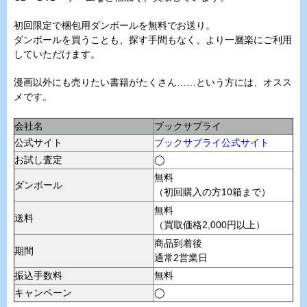
初回限定で梱包用ダンボールを無料でお送り。
ダンボールを買うことも、探す手間もなく、より一層楽にご利用
していただけます。
漫画以外にも売りたい書籍がたくさん……という方には、オスス
メです。
会社名
ブックサプライ
公式サイト
ブックサプライ公式サイト
お試し査定
◯
無料
ダンボール
（初回購入の方10箱まで）
無料
送料
（買取価格2,000円以上）
商品到着後
期間
通常2営業日
振込手数料
無料
キャンペーン
◯