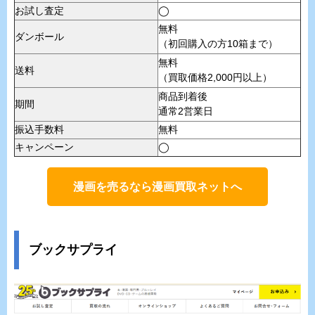
お試し査定
◯
無料
ダンボール
（初回購入の方10箱まで）
無料
送料
（買取価格2,000円以上）
商品到着後
期間
通常2営業日
振込手数料
無料
キャンペーン
◯
漫画を売るなら漫画買取ネットへ
ブックサプライ