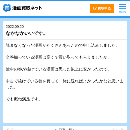
2022.09.20
なかなかいいです。
読まなくなった漫画がたくさんあったので申し込みしました。
全巻揃っている漫画は高くで買い取ってもらえましたが、
途中の巻が抜けている漫画は思った以上に安かったので、
中古で抜けている巻を買って一緒に送ればよかったかなと思いま
した。
でも概ね満足です。