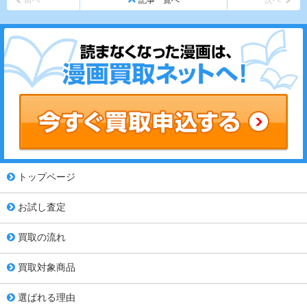
前へ
記事一覧へ
次へ
トップページ
お試し査定
買取の流れ
買取対象商品
選ばれる理由