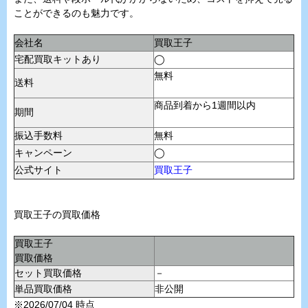
ことができるのも魅力です。
会社名
買取王子
宅配買取キットあり
◯
無料
送料
商品到着から1週間以内
期間
振込手数料
無料
キャンペーン
◯
公式サイト
買取王子
買取王子の買取価格
買取王子
買取価格
セット買取価格
－
単品買取価格
非公開
※2026/07/04 時点