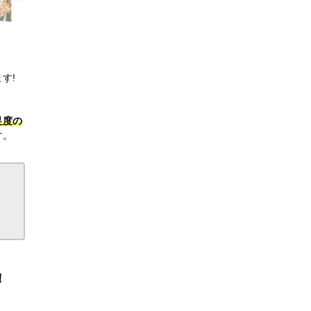
す!
足度の
す。
！