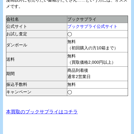
漫画以外にも売りたい書籍がたくさん……という方には、オスス
メです。
会社名
ブックサプライ
公式サイト
ブックサプライ公式サイト
お試し査定
◯
無料
ダンボール
（初回購入の方10箱まで）
無料
送料
（買取価格2,000円以上）
商品到着後
期間
通常2営業日
振込手数料
無料
キャンペーン
◯
本買取のブックサプライはコチラ