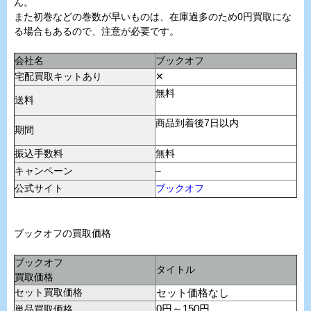
ん。
また初巻などの巻数が早いものは、在庫過多のため0円買取にな
る場合もあるので、注意が必要です。
会社名
ブックオフ
宅配買取キットあり
✕
無料
送料
商品到着後7日以内
期間
振込手数料
無料
キャンペーン
–
公式サイト
ブックオフ
ブックオフの買取価格
ブックオフ
タイトル
買取価格
セット買取価格
セット価格なし
単品買取価格
0円～150円