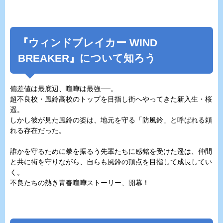
『ウィンドブレイカー WIND
BREAKER』について知ろう
偏差値は最底辺、喧嘩は最強──。
超不良校・風鈴高校のトップを目指し街へやってきた新入生・桜
遥。
しかし彼が見た風鈴の姿は、地元を守る「防風鈴」と呼ばれる頼
れる存在だった。
誰かを守るために拳を振るう先輩たちに感銘を受けた遥は、仲間
と共に街を守りながら、自らも風鈴の頂点を目指して成長してい
く。
不良たちの熱き青春喧嘩ストーリー、開幕！