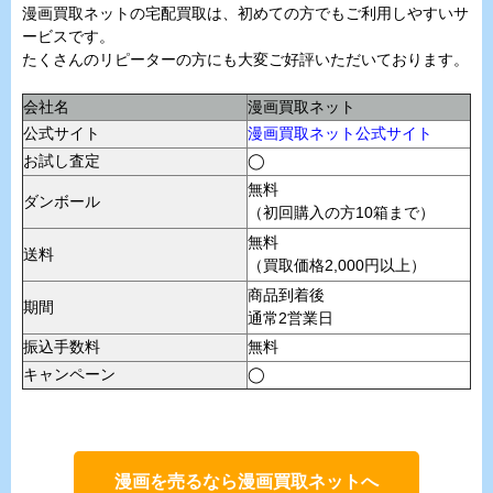
漫画買取ネットの宅配買取は、初めての方でもご利用しやすいサ
ービスです。
たくさんのリピーターの方にも大変ご好評いただいております。
会社名
漫画買取ネット
公式サイト
漫画買取ネット公式サイト
お試し査定
◯
無料
ダンボール
（初回購入の方10箱まで）
無料
送料
（買取価格2,000円以上）
商品到着後
期間
通常2営業日
振込手数料
無料
キャンペーン
◯
漫画を売るなら漫画買取ネットへ