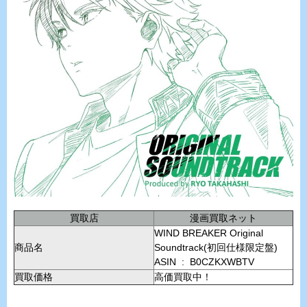
買取店
漫画買取ネット
WIND BREAKER Original
商品名
Soundtrack(初回仕様限定盤)
ASIN ‏ : ‎ B0CZKXWBTV
買取価格
高価買取中！