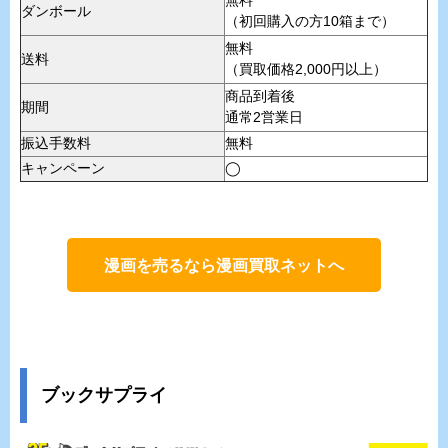
無料
ダンボール
（初回購入の方10箱まで）
無料
送料
（買取価格2,000円以上）
商品到着後
期間
通常2営業日
振込手数料
無料
キャンペーン
◯
漫画を売るなら漫画買取ネットへ
ブックサプライ