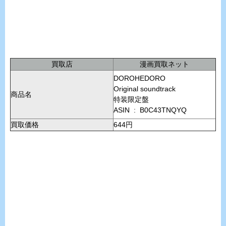
買取店
漫画買取ネット
DOROHEDORO
Original soundtrack
商品名
特装限定盤
ASIN ‏ : ‎ B0C43TNQYQ
買取価格
644円