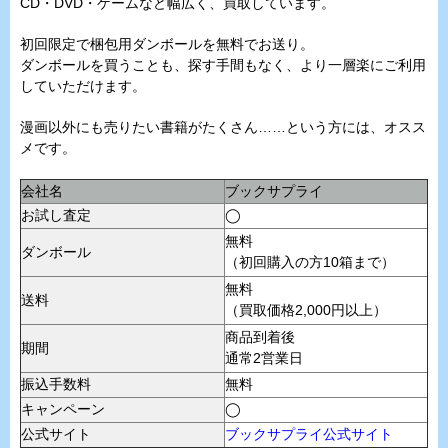
CD・DVD・ゲームなど幅広く、買取しています。
初回限定で梱包用ダンボールを無料でお送り。
ダンボールを買うことも、探す手間もなく、より一層楽にご利用
していただけます。
漫画以外にも売りたい書籍がたくさん……という方には、オスス
メです。
会社名
ブックサプライ
お試し査定
◯
無料
ダンボール
（初回購入の方10箱まで）
無料
送料
（買取価格2,000円以上）
商品到着後
期間
通常2営業日
振込手数料
無料
キャンペーン
◯
公式サイト
ブックサプライ公式サイト