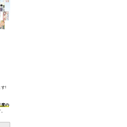
す!
足度の
す。