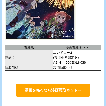
買取店
漫画買取ネット
エンドロール
商品名
(期間生産限定盤)
ASIN ‏ : ‎ B0CB3L9XS8
買取価格
高価買取中！
漫画を売るなら漫画買取ネットへ