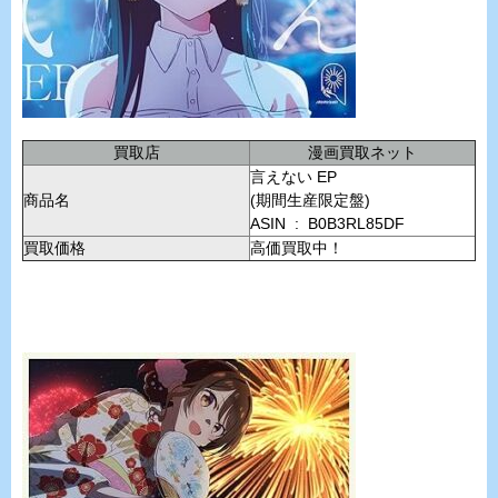
買取店
漫画買取ネット
言えない EP
商品名
(期間生産限定盤)
ASIN ‏ : ‎ B0B3RL85DF
買取価格
高価買取中！