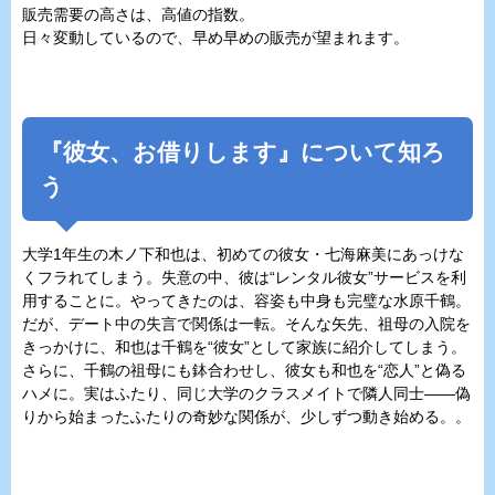
販売需要の高さは、高値の指数。
日々変動しているので、早め早めの販売が望まれます。
『彼女、お借りします』について知ろ
う
大学1年生の木ノ下和也は、初めての彼女・七海麻美にあっけな
くフラれてしまう。失意の中、彼は“レンタル彼女”サービスを利
用することに。やってきたのは、容姿も中身も完璧な水原千鶴。
だが、デート中の失言で関係は一転。そんな矢先、祖母の入院を
きっかけに、和也は千鶴を“彼女”として家族に紹介してしまう。
さらに、千鶴の祖母にも鉢合わせし、彼女も和也を“恋人”と偽る
ハメに。実はふたり、同じ大学のクラスメイトで隣人同士――偽
りから始まったふたりの奇妙な関係が、少しずつ動き始める。。