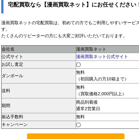
宅配買取なら【漫画買取ネット】にお任せください
漫画買取ネットの宅配買取は、初めての方でもご利用しやすいサービ
す。
たくさんのリピーターの方にも大変ご好評いただいております。
会社名
漫画買取ネット
公式サイト
漫画買取ネット公式サイト
お試し査定
◯
無料
ダンボール
（初回購入の方10箱まで）
無料
送料
（買取価格2,000円以上）
商品到着後
期間
通常2営業日
振込手数料
無料
キャンペーン
◯