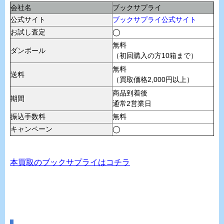
会社名
ブックサプライ
公式サイト
ブックサプライ公式サイト
お試し査定
◯
無料
ダンボール
（初回購入の方10箱まで）
無料
送料
（買取価格2,000円以上）
商品到着後
期間
通常2営業日
振込手数料
無料
キャンペーン
◯
本買取のブックサプライはコチラ