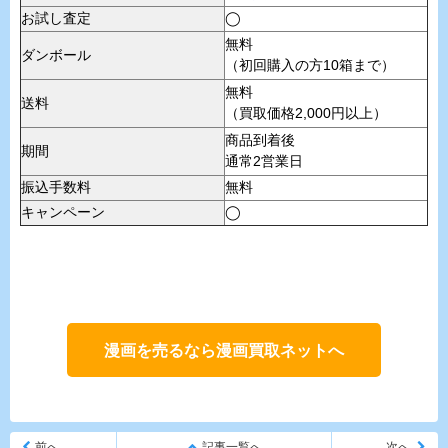
お試し査定
◯
無料
ダンボール
（初回購入の方10箱まで）
無料
送料
（買取価格2,000円以上）
商品到着後
期間
通常2営業日
振込手数料
無料
キャンペーン
◯
漫画を売るなら漫画買取ネットへ
前へ
記事一覧へ
次へ