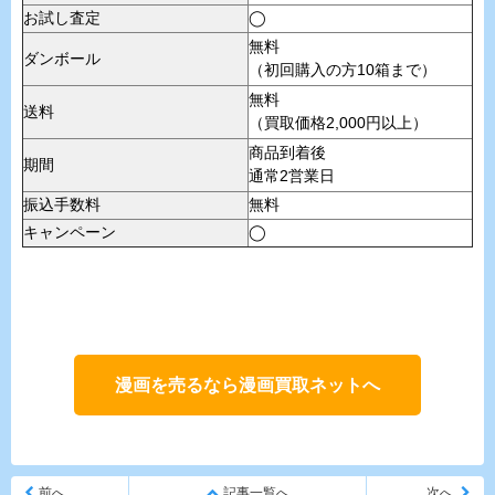
お試し査定
◯
無料
ダンボール
（初回購入の方10箱まで）
無料
送料
（買取価格2,000円以上）
商品到着後
期間
通常2営業日
振込手数料
無料
キャンペーン
◯
漫画を売るなら漫画買取ネットへ
前へ
記事一覧へ
次へ