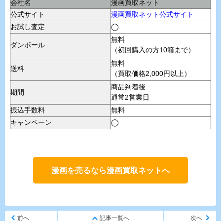
会社名
漫画買取ネット
公式サイト
漫画買取ネット公式サイト
お試し査定
◯
無料
ダンボール
（初回購入の方10箱まで）
無料
送料
（買取価格2,000円以上）
商品到着後
期間
通常2営業日
振込手数料
無料
キャンペーン
◯
漫画を売るなら漫画買取ネットへ
前へ
記事一覧へ
次へ