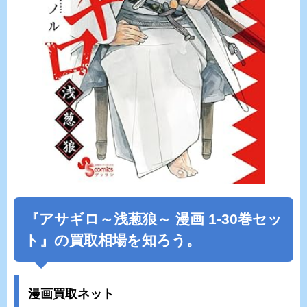
『アサギロ～浅葱狼～ 漫画 1-30巻セッ
ト』の買取相場を知ろう。
漫画買取ネット