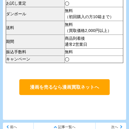
お試し査定
◯
無料
ダンボール
（初回購入の方10箱まで）
無料
送料
（買取価格2,000円以上）
商品到着後
期間
通常2営業日
振込手数料
無料
キャンペーン
◯
漫画を売るなら漫画買取ネットへ
前へ
記事一覧へ
次へ