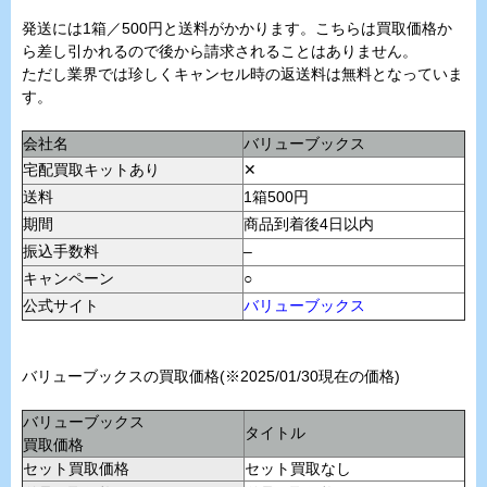
発送には1箱／500円と送料がかかります。こちらは買取価格か
ら差し引かれるので後から請求されることはありません。
ただし業界では珍しくキャンセル時の返送料は無料となっていま
す。
会社名
バリューブックス
宅配買取キットあり
✕
送料
1箱500円
期間
商品到着後4日以内
振込手数料
–
キャンペーン
○
公式サイト
バリューブックス
バリューブックスの買取価格(※2025/01/30現在の価格)
バリューブックス
タイトル
買取価格
セット買取価格
セット買取なし