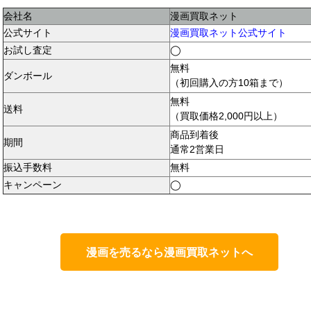
会社名
漫画買取ネット
公式サイト
漫画買取ネット公式サイト
お試し査定
◯
無料
ダンボール
（初回購入の方10箱まで）
無料
送料
（買取価格2,000円以上）
商品到着後
期間
通常2営業日
振込手数料
無料
キャンペーン
◯
漫画を売るなら漫画買取ネットへ