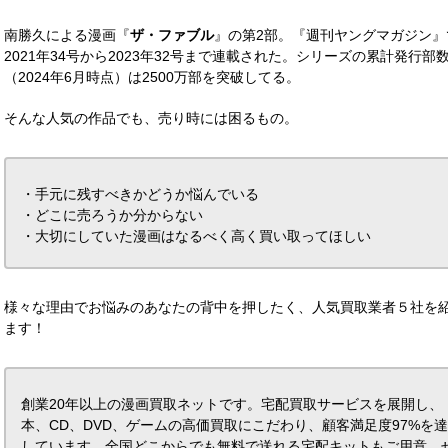
南勝久による漫画『
ザ・ファブル
』の第2部。『週刊ヤングマガジン』
2021年34号から2023年32号まで連載された。シリーズの累計発行部
（2024年6月時点）は2500万部を突破してる。
そんな人気の作品でも、売り時には困るもの。
・手元に残すべきかどうか悩んでいる
・どこに売ろうか分からない
・大切にしていた漫画はなるべく高く買い取ってほしい
様々な理由でお悩みのあなたの背中を押したく、人気買取業者５社を
ます！
創業20年以上の漫画買取ネットです。宅配買取サービスを展開し、
本、CD、DVD、ゲームの高価買取にこだわり、顧客満足度97%を
しています。全国どこからでも無料で送れる宅配キットもご用意。