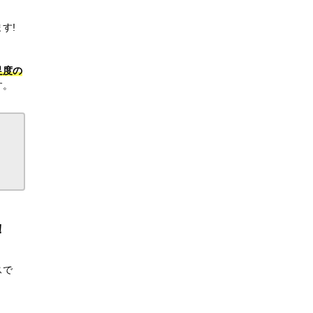
す!
足度の
す。
！
スで