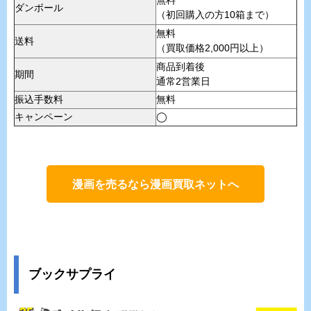
無料
ダンボール
（初回購入の方10箱まで）
無料
送料
（買取価格2,000円以上）
商品到着後
期間
通常2営業日
振込手数料
無料
キャンペーン
◯
漫画を売るなら漫画買取ネットへ
ブックサプライ