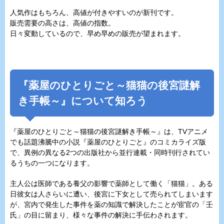
人気作はもちろん、高値が付きやすいのが新刊です。
販売需要の高さは、高値の指数。
日々変動しているので、早め早めの販売が望まれます。
『
薬屋のひとりごと～猫猫の後宮謎解
き手帳～
』について知ろう
『
薬屋のひとりごと～猫猫の後宮謎解き手帳～
』は、TVアニメ
でも話題沸騰中の小説『薬屋のひとりごと』のコミカライズ版
で、異例の異なる2つの出版社から並行連載・同時刊行されてい
るうちの一つになります。
主人公は医師である養父の影響で薬師として働く「猫猫」。ある
日彼女は人さらいに遭い、後宮に下女として売られてしまいます
が、宮内で発生した事件を薬の知識で解決したことが宦官の「壬
氏」の目に留まり、様々な事件の解決に手伝わされます。