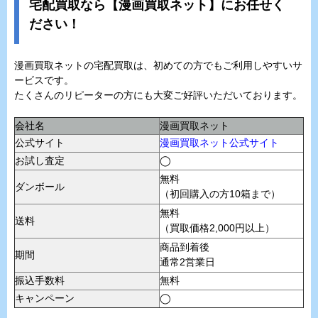
宅配買取なら【漫画買取ネット】にお任せく
ださい！
漫画買取ネットの宅配買取は、初めての方でもご利用しやすいサ
ービスです。
たくさんのリピーターの方にも大変ご好評いただいております。
会社名
漫画買取ネット
公式サイト
漫画買取ネット公式サイト
お試し査定
◯
無料
ダンボール
（初回購入の方10箱まで）
無料
送料
（買取価格2,000円以上）
商品到着後
期間
通常2営業日
振込手数料
無料
キャンペーン
◯