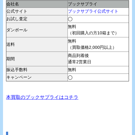
会社名
ブックサプライ
公式サイト
ブックサプライ公式サイト
お試し査定
◯
無料
ダンボール
（初回購入の方10箱まで）
無料
送料
（買取価格2,000円以上）
商品到着後
期間
通常2営業日
振込手数料
無料
キャンペーン
◯
本買取のブックサプライはコチラ