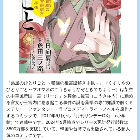
『薬屋のひとりごと ～猫猫の後宮謎解き手帳～』（くすりやの
ひとりごと～マオマオのこうきゅうなぞときてちょう～）は架空
の中華風帝国「茘（リー）」を舞台に後宮（こうきゅう）に勤め
る官女が王宮内に巻き起こる事件の謎を薬学の専門知識で解くミ
ステリー・ファンタジー・ラブコメディ・ライトノベルを原作と
するコミックで、2017年9月から『月刊サンデーGX』（小学
館）で連載中です。2024年9月時点でシリーズ累計発行部数は
3800万部を突破していて、韓国や台湾でも出版されている超人
気のコミックです。