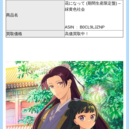
花になって (期間生産限定盤) –
緑黄色社会
商品名
ASIN ‏ : ‎ B0CL9LJZNP
買取価格
高価買取中！