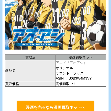
買取店
漫画買取ネット
アニメ『アオアシ』
オリジナル・
商品名
サウンドトラック
ASIN ‏ : ‎ B0B3W4M3VY
買取価格
高価買取中！
漫画を売るなら漫画買取ネットへ