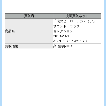
買取店
漫画買取ネット
「僕のヒーローアカデミア」
サウンドトラック
商品名
セレクション
2019-2021
ASIN ‏ : ‎ B09KWYJ9YG
買取価格
高価買取中！