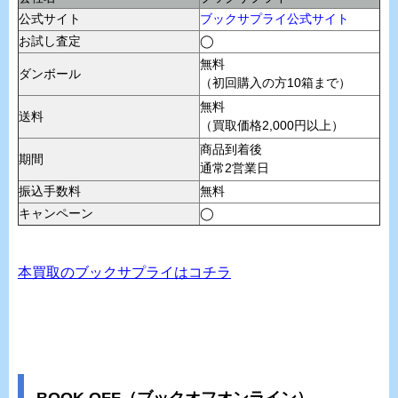
公式サイト
ブックサプライ公式サイト
お試し査定
◯
無料
ダンボール
（初回購入の方10箱まで）
無料
送料
（買取価格2,000円以上）
商品到着後
期間
通常2営業日
振込手数料
無料
キャンペーン
◯
本買取のブックサプライはコチラ
BOOK OFF（ブックオフオンライン）