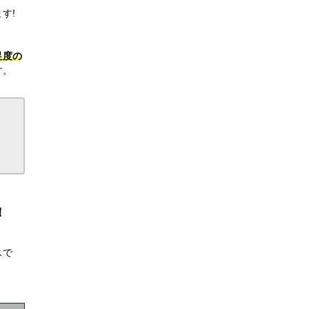
す!
足度の
す。
！
スで