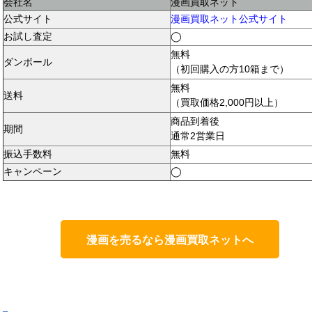
会社名
漫画買取ネット
公式サイト
漫画買取ネット公式サイト
お試し査定
◯
無料
ダンボール
（初回購入の方10箱まで）
無料
送料
（買取価格2,000円以上）
商品到着後
期間
通常2営業日
振込手数料
無料
キャンペーン
◯
漫画を売るなら漫画買取ネットへ