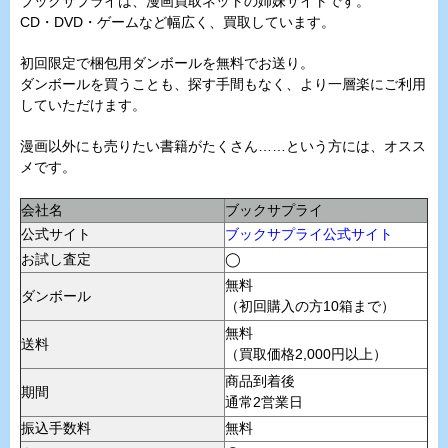
ブックサプライは、漫画買取ネットの姉妹サイトです。
CD・DVD・ゲームなど幅広く、買取しています。
初回限定で梱包用ダンボールを無料でお送り。
ダンボールを買うことも、探す手間もなく、より一層楽にご利用
していただけます。
漫画以外にも売りたい書籍がたくさん……という方には、オスス
メです。
会社名
ブックサプライ
公式サイト
ブックサプライ公式サイト
お試し査定
◯
無料
ダンボール
（初回購入の方10箱まで）
無料
送料
（買取価格2,000円以上）
商品到着後
期間
通常2営業日
振込手数料
無料