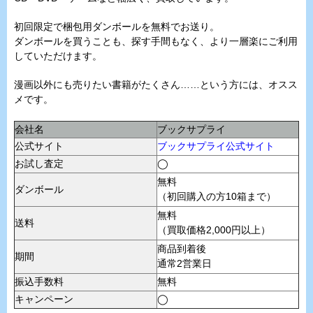
初回限定で梱包用ダンボールを無料でお送り。
ダンボールを買うことも、探す手間もなく、より一層楽にご利用
していただけます。
漫画以外にも売りたい書籍がたくさん……という方には、オスス
メです。
会社名
ブックサプライ
公式サイト
ブックサプライ公式サイト
お試し査定
◯
無料
ダンボール
（初回購入の方10箱まで）
無料
送料
（買取価格2,000円以上）
商品到着後
期間
通常2営業日
振込手数料
無料
キャンペーン
◯