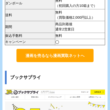
無料
ダンボール
（初回購入の方10箱まで）
無料
送料
（買取価格2,000円以上）
商品到着後
期間
通常2営業日
振込手数料
無料
キャンペーン
◯
漫画を売るなら漫画買取ネットへ
ブックサプライ