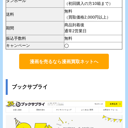
ダンボール
（初回購入の方10箱まで）
無料
送料
（買取価格2,000円以上）
商品到着後
期間
通常2営業日
振込手数料
無料
キャンペーン
◯
漫画を売るなら漫画買取ネットへ
ブックサプライ