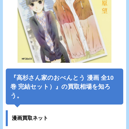
『
高杉さん家のおべんとう
漫画 全10
巻 完結セット）』の買取相場を知ろ
う。
漫画買取ネット