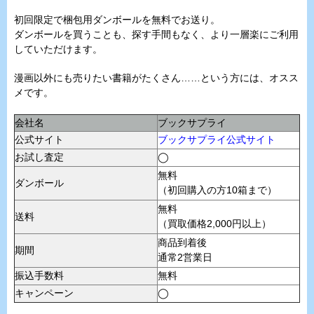
初回限定で梱包用ダンボールを無料でお送り。
ダンボールを買うことも、探す手間もなく、より一層楽にご利用
していただけます。
漫画以外にも売りたい書籍がたくさん……という方には、オスス
メです。
会社名
ブックサプライ
公式サイト
ブックサプライ公式サイト
お試し査定
◯
無料
ダンボール
（初回購入の方10箱まで）
無料
送料
（買取価格2,000円以上）
商品到着後
期間
通常2営業日
振込手数料
無料
キャンペーン
◯