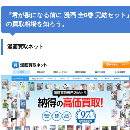
『
君が獣になる前に
漫画 全8巻 完結セット
の買取相場を知ろう。
漫画買取ネット