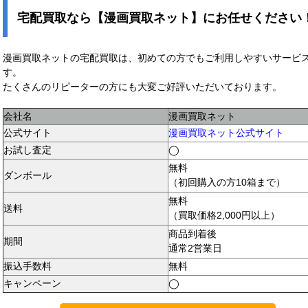
宅配買取なら【漫画買取ネット】にお任せください
漫画買取ネットの宅配買取は、初めての方でもご利用しやすいサービ
す。
たくさんのリピーターの方にも大変ご好評いただいております。
会社名
漫画買取ネット
公式サイト
漫画買取ネット公式サイト
お試し査定
◯
無料
ダンボール
（初回購入の方10箱まで）
無料
送料
（買取価格2,000円以上）
商品到着後
期間
通常2営業日
振込手数料
無料
キャンペーン
◯