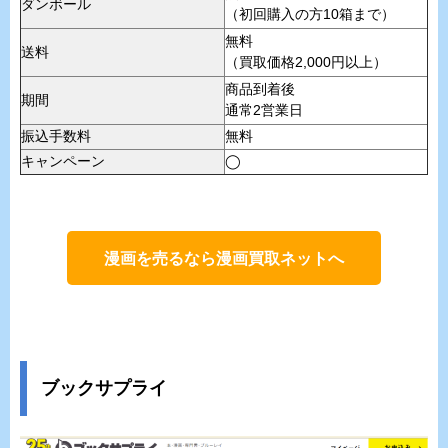
ダンボール
（初回購入の方10箱まで）
無料
送料
（買取価格2,000円以上）
商品到着後
期間
通常2営業日
振込手数料
無料
キャンペーン
◯
漫画を売るなら漫画買取ネットへ
ブックサプライ