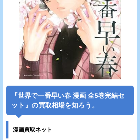
『
世界で一番早い春
漫画 全5巻完結セ
ット』の買取相場を知ろう。
漫画買取ネット