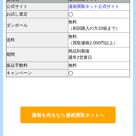
公式サイト
漫画買取ネット公式サイト
お試し査定
◯
無料
ダンボール
（初回購入の方10箱まで）
無料
送料
（買取価格2,000円以上）
商品到着後
期間
通常2営業日
振込手数料
無料
キャンペーン
◯
漫画を売るなら漫画買取ネットへ