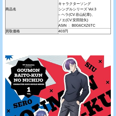
キャラクターソング
商品名
シングルシリーズ Vol.3
– ヘラ(CV.谷山紀章)、
ノエ(CV.安田陸矢)
ASIN ‏ : ‎ B0G6CXZ6TC
買取価格
403円