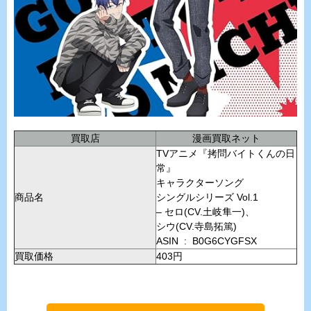
買取店
漫画買取ネット
TVアニメ『拷問バイトくんの日
常』
キャラクターソング
商品名
シングルシリーズ Vol.1
– セロ(CV.土岐隼一)、
シウ(CV.寺島拓篤)
ASIN ‏ : ‎ B0G6CYGFSX
買取価格
403円