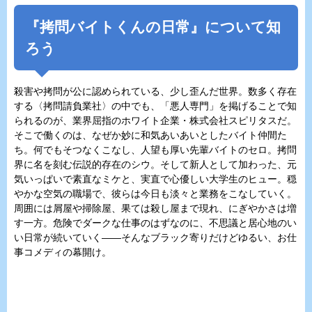
『
拷問バイトくんの日常
』について知
ろう
殺害や拷問が公に認められている、少し歪んだ世界。数多く存在
する〈拷問請負業社〉の中でも、「悪人専門」を掲げることで知
られるのが、業界屈指のホワイト企業・株式会社スピリタスだ。
そこで働くのは、なぜか妙に和気あいあいとしたバイト仲間た
ち。何でもそつなくこなし、人望も厚い先輩バイトのセロ。拷問
界に名を刻む伝説的存在のシウ。そして新人として加わった、元
気いっぱいで素直なミケと、実直で心優しい大学生のヒュー。穏
やかな空気の職場で、彼らは今日も淡々と業務をこなしていく。
周囲には屑屋や掃除屋、果ては殺し屋まで現れ、にぎやかさは増
す一方。危険でダークな仕事のはずなのに、不思議と居心地のい
い日常が続いていく――そんなブラック寄りだけどゆるい、お仕
事コメディの幕開け。