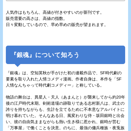
人気作はもちろん、高値が付きやすいのが新刊です。
販売需要の高さは、高値の指数。
日々変動しているので、早め早めの販売が望まれます。
『銀魂』について知ろう
『銀魂』は、空知英秋が手がけた初の連載作品で、SF時代劇の
要素を取り入れた人情コメディ漫画。作者自身は、本作を「SF
人情なんちゃって時代劇コメディー」と称している。
物語の舞台は、異星人・天人（あまんと）が襲来してから約20年
後の江戸時代末期。剣術道場の跡取りである志村新八は、武士の
誇りを持ちながらも、生計を立てるために不本意なアルバイトに
明け暮れていた。そんなある日、風変わりな侍・坂田銀時と出会
い、彼の自由気ままながらも熱い生き様に惹かれ、銀時が営む
「万事屋」で働くことを決意。のちに、最強の傭兵種族・夜兎族