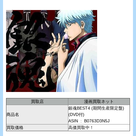
買取店
漫画買取ネット
銀魂BEST4 (期間生産限定盤)
商品名
(DVD付)
ASIN ‏ : ‎ B0763D3N5J
買取価格
高価買取中！