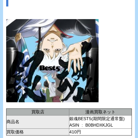
買取店
漫画買取ネット
銀魂BEST5(期間限定通常盤)
商品名
ASIN ‏ : ‎ B0BHDXKJGL
買取価格
410円