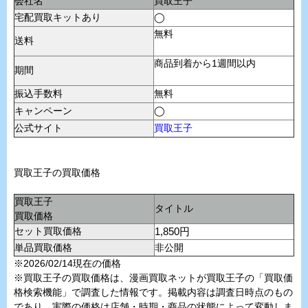
会社名
買取王子
宅配買取キットあり
◯
無料
送料
商品到着から1週間以内
期間
振込手数料
無料
キャンペーン
◯
公式サイト
買取王子
買取王子の買取価格
買取王子
タイトル
買取価格
セット買取価格
1,850円
単品買取価格
非公開
※2026/02/14現在の価格
※買取王子の買取価格は、漫画買取ネットが買取王子の「買取価
格検索機能」で調査した情報です。掲載内容は調査日時点のもの
であり、実際の価格は店舗・時期・商品の状態によって変動しま