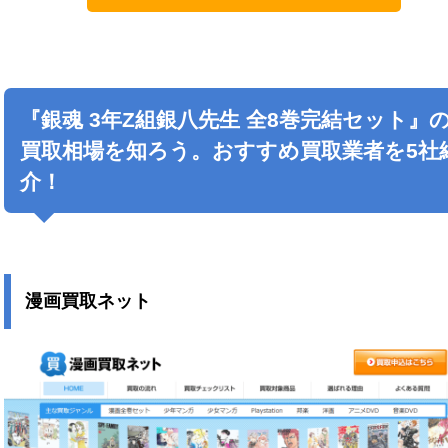
『銀魂 3年Z組銀八先生 全8巻完結セット』
買取相場を知ろう。おすすめ買取業者を5社
介！
漫画買取ネット