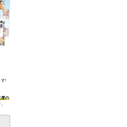
す!
足度の
す。