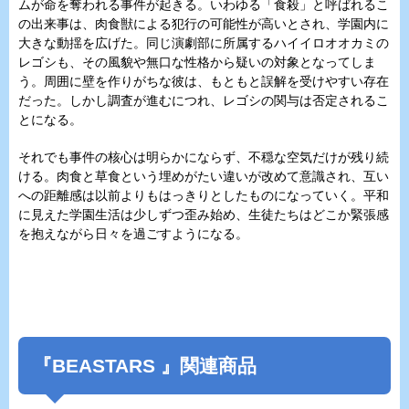
ムが命を奪われる事件が起きる。いわゆる「食殺」と呼ばれるこ
の出来事は、肉食獣による犯行の可能性が高いとされ、学園内に
大きな動揺を広げた。同じ演劇部に所属するハイイロオオカミの
レゴシも、その風貌や無口な性格から疑いの対象となってしま
う。周囲に壁を作りがちな彼は、もともと誤解を受けやすい存在
だった。しかし調査が進むにつれ、レゴシの関与は否定されるこ
とになる。
それでも事件の核心は明らかにならず、不穏な空気だけが残り続
ける。肉食と草食という埋めがたい違いが改めて意識され、互い
への距離感は以前よりもはっきりとしたものになっていく。平和
に見えた学園生活は少しずつ歪み始め、生徒たちはどこか緊張感
を抱えながら日々を過ごすようになる。
『
BEASTARS
』関連商品