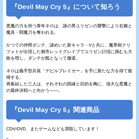
『Devil May Cry 5』について知ろう
悪魔の力を持つ青年ネロは、謎の男ユリゼンの襲撃により右腕と
魔具・閻魔刀を奪われる。
かつての仲間ダンテ、謎めいた新キャラ・Vと共に、魔界樹クリ
フォトが出現した都市レッドグレイブでユリゼン討伐に挑むも大
敗を喫し、ダンテが囮となって撤退。
ネロは義手型兵装「デビルブレイカー」を手に新たな力を得て復
帰する。
再集結した三人は、それぞれの因縁と目的を胸に、強大な悪魔と
の最終決戦へと向かう――。
『Devil May Cry 5』関連商品
CDやDVD、またゲームなども買取しています！