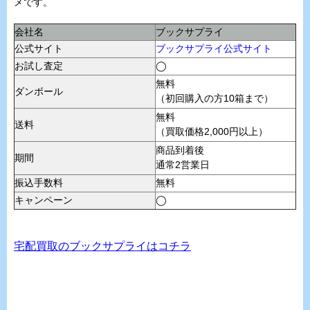
メです。
会社名
ブックサプライ
公式サイト
ブックサプライ公式サイト
お試し査定
◯
無料
ダンボール
（初回購入の方10箱まで）
無料
送料
（買取価格2,000円以上）
商品到着後
期間
通常2営業日
振込手数料
無料
キャンペーン
◯
宅配買取のブックサプライはコチラ