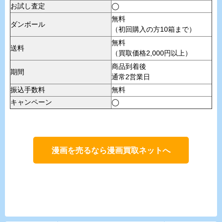
お試し査定
◯
無料
ダンボール
（初回購入の方10箱まで）
無料
送料
（買取価格2,000円以上）
商品到着後
期間
通常2営業日
振込手数料
無料
キャンペーン
◯
漫画を売るなら漫画買取ネットへ