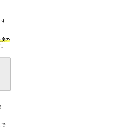
す!
足度の
す。
！
スで