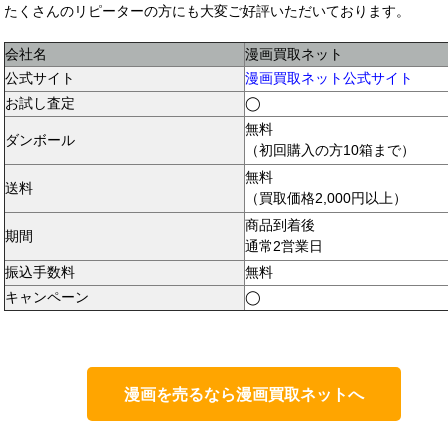
たくさんのリピーターの方にも大変ご好評いただいております。
会社名
漫画買取ネット
公式サイト
漫画買取ネット公式サイト
お試し査定
◯
無料
ダンボール
（初回購入の方10箱まで）
無料
送料
（買取価格2,000円以上）
商品到着後
期間
通常2営業日
振込手数料
無料
キャンペーン
◯
漫画を売るなら漫画買取ネットへ