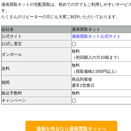
漫画買取ネットの宅配買取は、初めての方でもご利用しやすいサービ
す。
たくさんのリピーターの方にも大変ご好評いただいております。
会社名
漫画買取ネット
公式サイト
漫画買取ネット公式サイト
お試し査定
◯
無料
ダンボール
（初回購入の方10箱まで）
無料
送料
（買取価格2,000円以上）
商品到着後
期間
通常2営業日
振込手数料
無料
キャンペーン
◯
漫画を売るなら漫画買取ネットへ