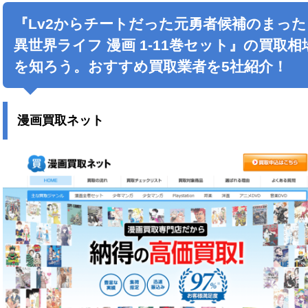
『Lv2からチートだった元勇者候補のまった
異世界ライフ 漫画 1-11巻セット』の買取相
を知ろう。おすすめ買取業者を5社紹介！
漫画買取ネット