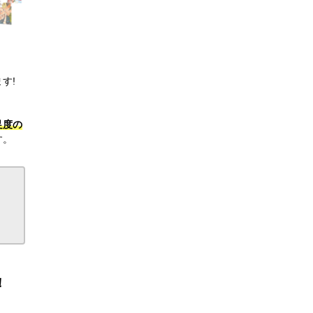
す!
足度の
す。
！